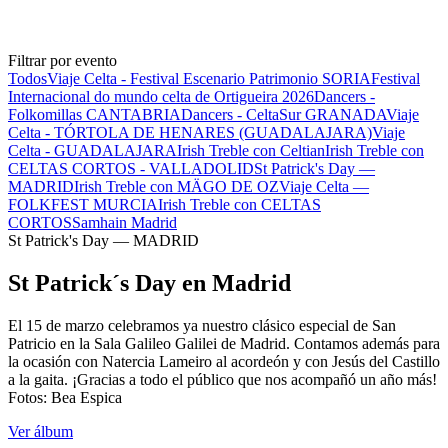
Filtrar por evento
Todos
Viaje Celta - Festival Escenario Patrimonio SORIA
Festival
Internacional do mundo celta de Ortigueira 2026
Dancers -
Folkomillas CANTABRIA
Dancers - CeltaSur GRANADA
Viaje
Celta - TÓRTOLA DE HENARES (GUADALAJARA)
Viaje
Celta - GUADALAJARA
Irish Treble con Celtian
Irish Treble con
CELTAS CORTOS - VALLADOLID
St Patrick's Day —
MADRID
Irish Treble con MÄGO DE OZ
Viaje Celta —
FOLKFEST MURCIA
Irish Treble con CELTAS
CORTOS
Samhain Madrid
St Patrick's Day — MADRID
St Patrick´s Day en Madrid
El 15 de marzo celebramos ya nuestro clásico especial de San
Patricio en la Sala Galileo Galilei de Madrid. Contamos además para
la ocasión con Natercia Lameiro al acordeón y con Jesús del Castillo
a la gaita. ¡Gracias a todo el público que nos acompañó un año más!
Fotos: Bea Espica
Ver álbum