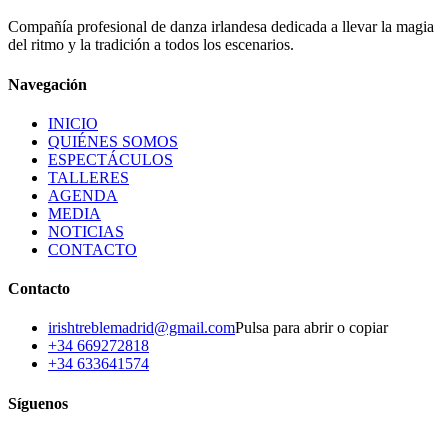
/
Youtube_Live
Compañía profesional de danza irlandesa dedicada a llevar la magia
draw
music_note
favorite
music_note
draw_abstract
del ritmo y la tradición a todos los escenarios.
Navegación
INICIO
QUIÉNES SOMOS
ESPECTÁCULOS
TALLERES
AGENDA
MEDIA
NOTICIAS
CONTACTO
Contacto
irishtreblemadrid@gmail.com
Pulsa para abrir o copiar
+34 669272818
+34 633641574
Síguenos