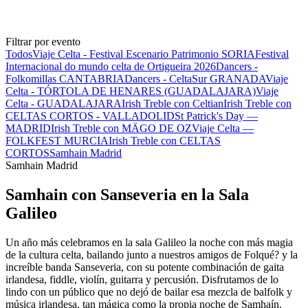
Filtrar por evento
Todos
Viaje Celta - Festival Escenario Patrimonio SORIA
Festival
Internacional do mundo celta de Ortigueira 2026
Dancers -
Folkomillas CANTABRIA
Dancers - CeltaSur GRANADA
Viaje
Celta - TÓRTOLA DE HENARES (GUADALAJARA)
Viaje
Celta - GUADALAJARA
Irish Treble con Celtian
Irish Treble con
CELTAS CORTOS - VALLADOLID
St Patrick's Day —
MADRID
Irish Treble con MÄGO DE OZ
Viaje Celta —
FOLKFEST MURCIA
Irish Treble con CELTAS
CORTOS
Samhain Madrid
Samhain Madrid
Samhain con Sanseveria en la Sala
Galileo
Un año más celebramos en la sala Galileo la noche con más magia
de la cultura celta, bailando junto a nuestros amigos de Folqué? y la
increíble banda Sanseveria, con su potente combinación de gaita
irlandesa, fiddle, violín, guitarra y percusión. Disfrutamos de lo
lindo con un público que no dejó de bailar esa mezcla de balfolk y
música irlandesa, tan mágica como la propia noche de Samhaín.