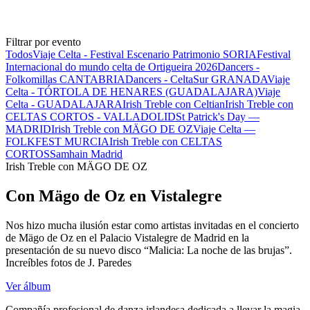
Filtrar por evento
Todos
Viaje Celta - Festival Escenario Patrimonio SORIA
Festival
Internacional do mundo celta de Ortigueira 2026
Dancers -
Folkomillas CANTABRIA
Dancers - CeltaSur GRANADA
Viaje
Celta - TÓRTOLA DE HENARES (GUADALAJARA)
Viaje
Celta - GUADALAJARA
Irish Treble con Celtian
Irish Treble con
CELTAS CORTOS - VALLADOLID
St Patrick's Day —
MADRID
Irish Treble con MÄGO DE OZ
Viaje Celta —
FOLKFEST MURCIA
Irish Treble con CELTAS
CORTOS
Samhain Madrid
Irish Treble con MÄGO DE OZ
Con Mägo de Oz en Vistalegre
Nos hizo mucha ilusión estar como artistas invitadas en el concierto
de Mägo de Oz en el Palacio Vistalegre de Madrid en la
presentación de su nuevo disco “Malicia: La noche de las brujas”.
Increíbles fotos de J. Paredes
Ver álbum
Compañía profesional de danza irlandesa dedicada a llevar la magia