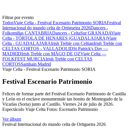
Filtrar por evento
Todos
Viaje Celta - Festival Escenario Patrimonio SORIA
Festival
Internacional do mundo celta de Ortigueira 2026
Dancers -
Folkomillas CANTABRIA
Dancers - CeltaSur GRANADA
Viaje
Celta - TÓRTOLA DE HENARES (GUADALAJARA)
Viaje
Celta - GUADALAJARA
Irish Treble con Celtian
Irish Treble con
CELTAS CORTOS - VALLADOLID
St Patrick's Day —
MADRID
Irish Treble con MÄGO DE OZ
Viaje Celta —
FOLKFEST MURCIA
Irish Treble con CELTAS
CORTOS
Samhain Madrid
Viaje Celta - Festival Escenario Patrimonio SORIA
Festival Escenario Patrimonio
Felices de formar parte del Festival Escenario Patrimonio de Castilla
y León en el enclave monumentale tan bonito de Montegudo de la
Vicarías (Soria) junto al Castillo. Viernes 24 de julio de 2026.
Espectáculo Viaje Celta Fotos: Escenario Patrimonio
Ver álbum
Festival Internacional do mundo celta de Ortigueira 2026