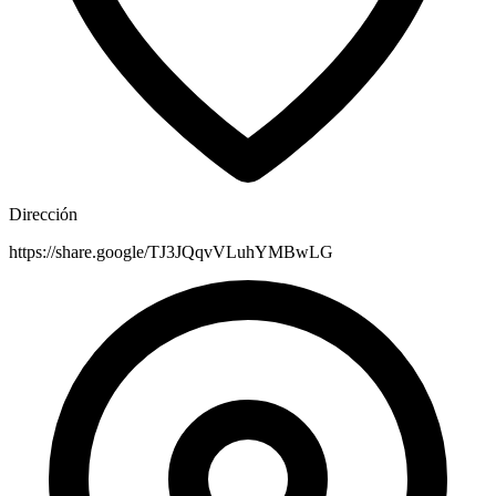
Dirección
https://share.google/TJ3JQqvVLuhYMBwLG