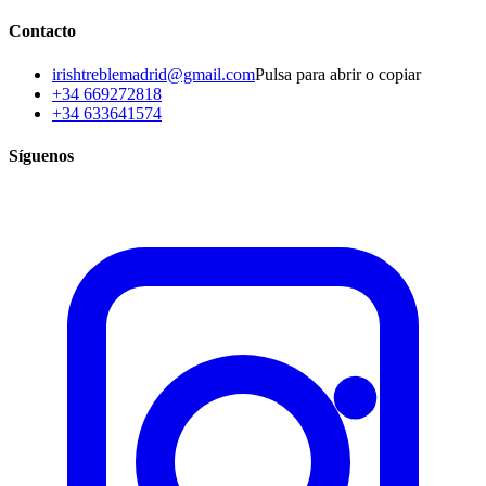
Contacto
irishtreblemadrid@gmail.com
Pulsa para abrir o copiar
+34 669272818
+34 633641574
Síguenos