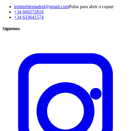
irishtreblemadrid@gmail.com
Pulsa para abrir o copiar
+34 669272818
+34 633641574
Síguenos