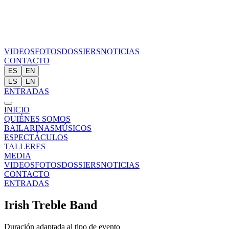
VIDEOS
FOTOS
DOSSIERS
NOTICIAS
CONTACTO
ES
EN
ES
EN
ENTRADAS
INICIO
QUIÉNES SOMOS
BAILARINAS
MÚSICOS
ESPECTÁCULOS
TALLERES
MEDIA
VIDEOS
FOTOS
DOSSIERS
NOTICIAS
CONTACTO
ENTRADAS
Irish Treble Band
Duración adaptada al tipo de evento